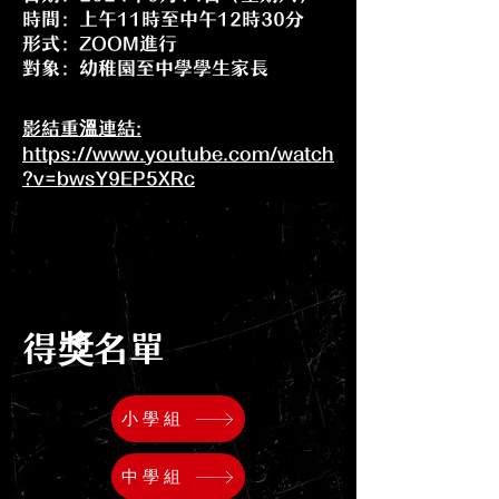
時間：上午11時至中午12時30分
形式：ZOOM進行
對象：幼稚園至中學學生家長
影結重
溫
連結:
https://www.youtube.com/watch
?v=bwsY9EP5XRc
得
獎
名單
小學組
中學組