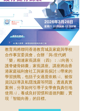
教育局將聯同香港教育城及家庭與學校
合作事宜委員會，合辦「與e世代網
「樂」相連家長講座 （四）︰AI向善 X
護脊健骨錦囊」家長講座。講座將由香
港家庭福利會社工與家長探討AI帶來的
學習挑戰，包括子女過度依賴AI、被假
資訊誤導及私隱洩露等問題，透過真實
案例，分享如何引導子女學會負責任地
使用AI，養成良好習慣和道德判斷，實
現「智能向善」的目標。