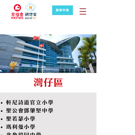
服務申請
灣仔區
軒尼詩道官立小學
聖公會鄧肇堅中學
聖若瑟小學
瑪利曼小學