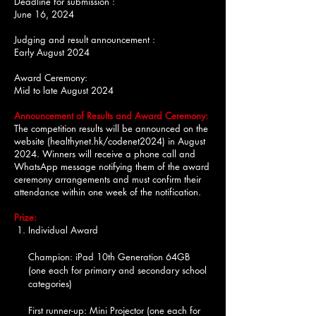
Deadline for submission :
June 16, 2024
Judging and result announcement :
Early August 2024
Award Ceremony:
Mid to late August 2024
Announcement of Results and Award Ceremony:
The competition results will be announced on the
website (healthynet.hk/codenet2024) in August
2024. Winners will receive a phone call and
WhatsApp message notifying them of the award
ceremony arrangements and must confirm their
attendance within one week of the notification.
Prize:
1. Individual Award
Champion: iPad 10th Generation 64GB
(one each for primary and secondary school
categories)
First runner-up: Mini Projector (one each for