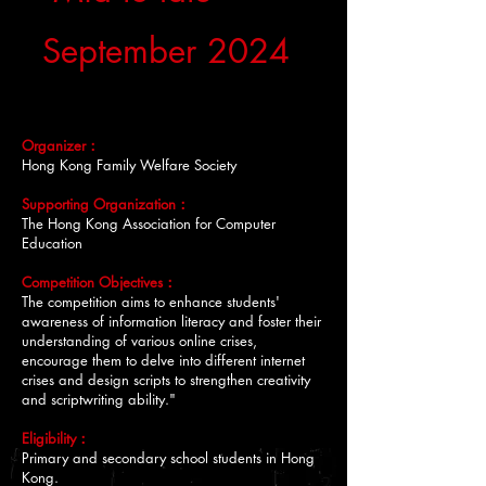
September 2024
Organizer
：
Hong Kong Family Welfare Society
Supporting
Organization
：
The Hong Kong Association for Computer
Education
Competition Objectives：
The competition aims to enhance students'
awareness of information literacy and foster their
understanding of various online crises,
encourage them to delve into different internet
crises and design scripts to strengthen creativity
and scriptwriting ability."
Eligibility：
Primary and secondary school students in Hong
Kong.