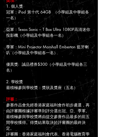
獎項:
1. 個人獎
冠軍：iPad 第十代 64GB （小學組及中學組各
一名）
亞軍：Texas Sonic – T Box Ultra 1080P高清迷你
投影機（小學組及中學組各一名）
季軍：Mini Projector Marshall Emberton 藍牙喇
叭（小學組及中學組各一名）
優異獎: 誠品禮券$300（小學組及中學組各三
名）
2. 學校獎
最積極參與學校獎：獎狀及獎座（五名）
評審：
參賽作品會先經香港家庭福利會作初步遴選，再
由評審團根據評審準則評分選出冠、亞、季軍。
最積極參與學校獎將由提交參賽作品最多的前五
間學校獲得。得獎結果取決於評審團的最終決
定。
評審團：香港家庭福利會代表、香港電腦教育學