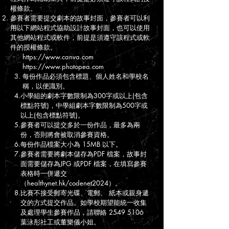
權條款。
參賽者需要提交劇本的故事封面，參賽者可以利
用以下網站程式協助設計故事封面，也可以使用
其他網站程式或軟件，前提是須遵守該程式或軟
件的授權條款。
https://www.canva.com
https://www.photopea.com
3. 每份作品必須包含標題、個人姓名和學校名
稱，以便識別。
4.小學組的劇本字數限制為300字或以上(包含
標點符號)
，中學組劇本字數限制為500字或
以上(包含標點符號)
。
5.參賽者可以提交多於一份作品，最多為兩
份，否則將會被取消參賽資格。
6.每份作品檔案大小為 15MB 以下。
7.參賽者需要將劇本儲存為PDF 檔案，故事封
面需要儲存為JPG 或PDF 檔案，在填寫參賽
表格時一併遞交
（healthynet.hk/codenet2024）。
8.比賽不接受郵寄光碟、電郵、 紙本或親身遞
交的方式提交作品。如學校期望能統一收集
及處理學生參賽作品，請聯絡
2549 5106
葉泳彤社工或董樂儀小姐。