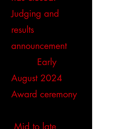
Judging and
results
announcement
Early
August 2024
Award ceremony
Mid to late