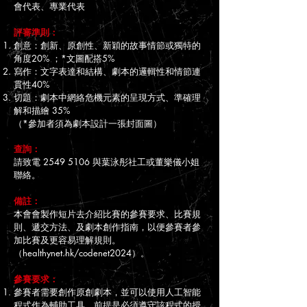
會代表、專業代表
評審準則：
創意：創新、原創性、新穎的故事情節或獨特的
角度20% ；*文圖配搭5%
寫作：文字表達和結構、劇本的邏輯性和情節連
貫性40%
切題：劇本中網絡危機元素的呈現方式、準確理
解和描繪 35%
（*參加者須為劇本設計一張封面圖）
查詢：
請致電
2549 5106
與葉泳彤社工或董樂儀小姐
聯絡。
備註：
本會會製作短片去介紹比賽的參賽要求、比賽規
則、遞交方法、及劇本創作指南，以便參賽者參
加比賽及更容易理解規則。
（healthynet.hk/codenet2024）。
參賽要求：
參賽者需要創作原創劇本，並可以使用人工智能
程式作為輔助工具，前提是必須遵守該程式的授