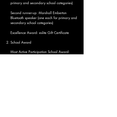
primary and secondary school categories)
Second runner-up: Marshall Emberton
Bluetooth speaker (one each for primary and
secondary school categories)
Excellence Award: eslite Gift Certificate
2. School Award
Most Active Participation School Award:
Certificate and trophy (five schools)
Judging：
The submitted works will be preliminarily selected
by the Hong Kong Family Welfare Society and
then scored by the judging panel based on the
judging criteria to select the champion, first
runner-up, and second runner-up. The Most
Active Participation School Award will be
awarded to the top five schools with the most
submitted works. The award results depend on
the final decision of the judging panel.
Judging Panel: Representatives from Hong Kong