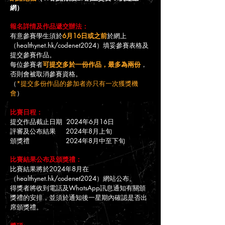
網）
報名詳情及作品遞交辦法：
有意參賽學生須於
6月16日或之前
於網上
（healthynet.hk/codenet2024）填妥參賽表格及
提交參賽作品。
每位參賽者
可提交多於一份作品，最多為兩份
，
否則會被取消參賽資格。
（
*提交多份作品的參加者亦只有一次獲獎機
會
）
比賽日程：
提交作品截止日期 2024年6月16日
評審及公布結果 2024年8月上旬
頒獎禮 2024年8月中至下旬
比賽結果公布及頒獎禮：
比賽結果將於2024年8月在
（healthynet.hk/codenet2024）網站公布。
得獎者將收到電話及WhatsApp訊息通知有關頒
獎禮的安排，並須於通知後一星期內確認是否出
席頒獎禮。