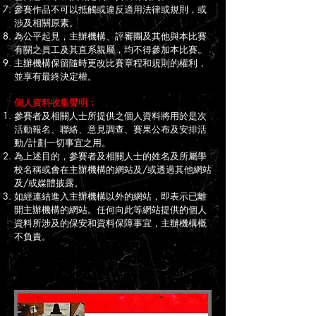
參賽作品不可以抵觸或違反適用法律或規則，或
涉及相關原素。
為公平起見，主辦機構、評審團及其他與本比賽
有關之員工及其直系親屬，均不得參加本比賽。
主辦機構保留隨時更改比賽章程和規則的權利，
並享有最終決定權。
個人資料收集聲明：
參賽者及相關人士所提供之個人資料將用於是次
活動報名、聯絡、意見調查、賽果公布及安排活
動/計劃一切事宜之用。
為上述目的，參賽者及相關人士的姓名及所屬學
校名稱或會在主辦機構的網站及/或透過其他網站
及/或媒體披露。
如經連結進入主辦機構以外的網站，即表示已離
開主辦機構的網站。任何向此等網站提供的個人
資料所涉及的保安和資料保障事宜，主辦機構概
不負責。