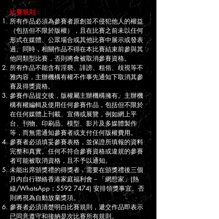
比賽規則：
所有作品必須為參賽者原創並不侵犯他人的權益
（包括但不限於版權），且在比賽之前未以任何
形式在媒體、公眾場合或其他比賽中展示或發表
過。同時，相關作品不得在本比賽結束前參與其
他同類型比賽，否則將會被取消參賽資格。
所有作品不能含有淫褻、誹謗、粗俗、歧視等不
雅內容，主辦機構有權不作事先通知下取消其參
賽及得獎資格。
參賽作品提交後，版權屬主辦機構擁有。主辦機
構有權編輯及使用任何參賽作品，包括但不限於
在任何媒體上刊載、宣傳或展覽，例如網上平
台、刊物、印刷品、模型、影片及多媒體製作
等，而無需通知參賽者或支付任何版權費用。
參賽者必須填妥參賽表格，並保證所填報的資料
完整和真實。任何不符合參賽資格或違規的參賽
者可能被取消資格，且不予以通知。
未能出席頒獎禮的得獎者，需要在頒獎禮後三個
月內自行聯絡香港家庭福利會－「網想家」(熱
線/WhatsApp：5592 7474) 安排領獎事宜。否
則將視為自動放棄獎項。
參賽者必須清楚明白比賽規則，遞交作品即表示
已同意遵守和接納是次比賽所有規則。