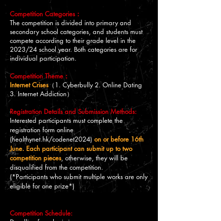
Competition Categories：
The competition is divided into primary and
secondary school categories, and students must
compete according to their grade level in the
2023/24 school year. Both categories are for
individual participation.
Competition Theme：
Internet Crises
（1. Cyberbully 2. Online Dating
3. Internet Addiction）
Registration Details and Submission Methods:
Interested participants must complete the
registration form online
(healthynet.hk/codenet2024)
on or before 16th
June. Each participant can submit up to two
competition pieces
, otherwise, they will be
disqualified from the competition.
(*Participants who submit multiple works are only
eligible for one prize*)
Competition Schedule: