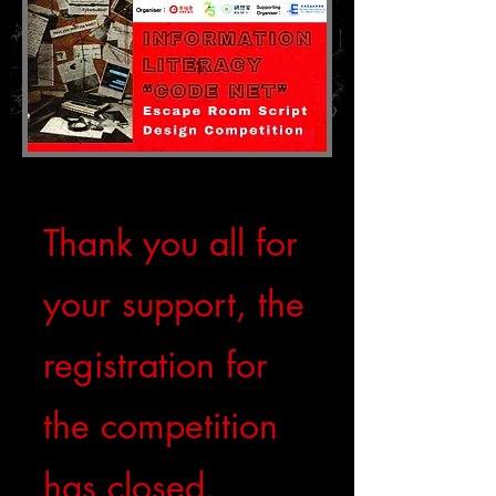
Thank you all for
your support, the
registration for
the competition
has closed.