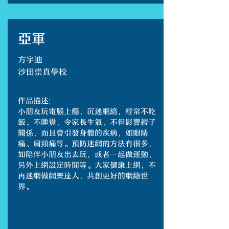
亞軍
方宇迪
沙田崇真學校
作品描述:
小朋友玩電腦上癮，沉迷網絡，經常不吃
飯、不睡覺，令家長生氣，不但影響親子
關係，而且會引發身體的疾病，如眼睛
痛、肩頸痛等。預防迷網的方法有很多，
如陪伴小朋友出去玩，或者一起做運動，
另外上網設定時間等。大家健康上網，不
再迷網做網樂達人，共創更好的網絡世
界。