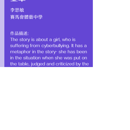
李思敏
賽馬會體藝中學
作品描述:
The story is about a girl, who is
suffering from cyberbullying. It has a
metaphor in the story- she has been
in the situation when she was put on
the table, judged and criticized by the
people, those eyes around her, like
the criticism on the internet, saying
she is ugly and useless. These words
are like bow and arrow, shoots into
her heart. What matters is how she
confront the bullying(pull out the arrow
by herself) Lastly, the girl finally relief
from the pain she had from
cyberbullying. And she can promote it
with confidence.