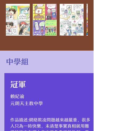
中學組
冠軍
賴紀渝
元朗天主教中學
作品描述:網絡欺凌問題越來越嚴重，很多
人只為一時快樂，未清楚事實真相就用難