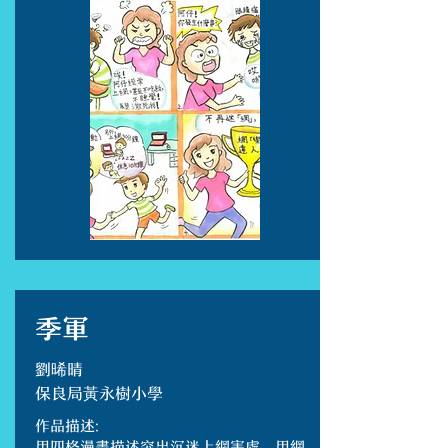
季軍
劉晞晴
保良局黃永樹小學
作品描述:
用四格漫畫描述突出沉迷上網害處，用網